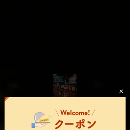
この店舗情報をシェアする
Out Door Dining CLIMB（クライム）
Out Door Dining CLIMB（クライム）
東京都足立区千住桜木２-7-3
空席確認・予約する
https://climb315.owst.jp/
お店情報をコピー